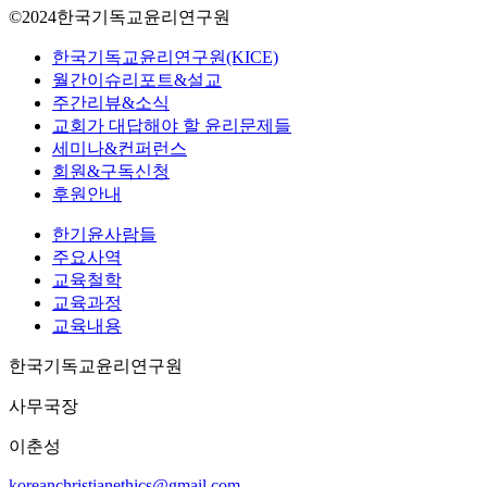
©2024한국기독교윤리연구원
Close
한국기독교윤리연구원(KICE)
Menu
월간이슈리포트&설교
주간리뷰&소식
교회가 대답해야 할 윤리문제들
세미나&컨퍼런스
회원&구독신청
후원안내
한기윤사람들
주요사역
교육철학
교육과정
교육내용
한국기독교윤리연구원
사무국장
이춘성
koreanchristianethics@gmail.com