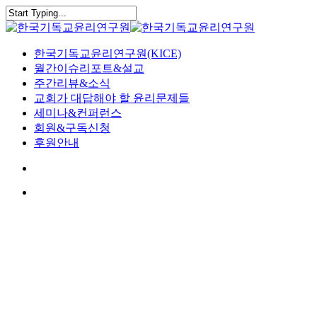
Skip
to
Close
main
Search
content
search
Menu
한국기독교윤리연구원(KICE)
월간이슈리포트&설교
주간리뷰&소식
교회가 대답해야 할 윤리문제들
세미나&컨퍼런스
회원&구독신청
후원안내
search
Menu