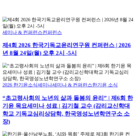
제
4
회
세미나 & 컨퍼런스
컨퍼런스
2026
한
제4회 2026 한국기독교윤리연구원 컨퍼런스 | 2026
국
년 8월 24일(월) 오후 2시 -5시
기
독
“초
교
고
윤
령
리
사
2026 한기윤소식
세미나
세미나 & 컨퍼런스
한기윤 소식
연
회
구
“초고령사회의 노년의 삶과 돌봄의 윤리” | 제6회 한
의
원
노
기윤 목요세미나 성료 | 김기철 교수 (감리교신학대
컨
년
퍼
학교 기독교심리상담학, 한국영성노년학연구소 소
의
런
장)
삶
스
과
|
한
돌