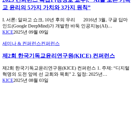
윤
시
런
강
성
교 윤리의 5가지 가치와 3가지 원칙”
컨
대”
스
성
노
퍼
특
호
년
I. 서론: 알파고 쇼크, 10년 후의 우리 2016년 3월, 구글 딥마
런
집
교
학
인드(Google DeepMind)가 개발한 바둑 인공지능(AI)…
스
1
수
연
KICE
2025년 09월 09일
스
(강
(고
구
케
성
려
소
제
세미나 & 컨퍼런스
컨퍼런스
치
호
신
소
2
교
학
장)
회
제2회 한국기독교윤리연구원(KICE) 컨퍼런스
수):
대
한
“AI
학
국
제2회 한국기독교윤리연구원(KICE) 컨퍼런스 1. 주제: “디지털
를
원
기
혁명의 도전 앞에 선 교회와 목회” 2. 일정: 2025년…
보
기
독
KICE
2025년 08월 03일
는
독
교
기
교
윤
독
윤
리
교
리
연
윤
학)
구
리
원
의
(KICE)
5
컨
가