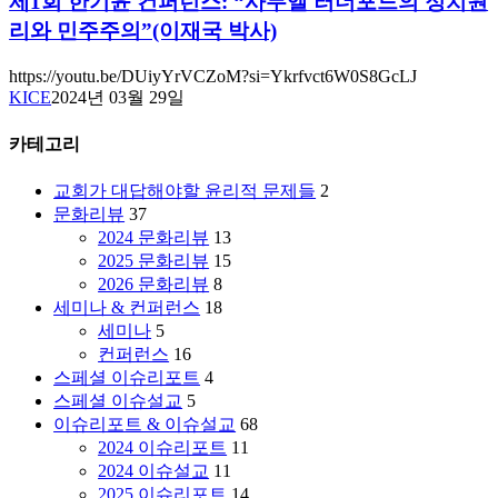
제1회 한기윤 컨퍼런스: “사무엘 러더포드의 정치원
교
적
한
리와 민주주의”(이재국 박사)
인
상
기
의
상
윤
https://youtu.be/DUiyYrVCZoM?si=Ykrfvct6W0S8GcLJ
정
력
컨
KICE
2024년 03월 29일
치
에
퍼
적
대
런
카테고리
상
한
스:
상.
대
“사
교회가 대답해야할 윤리적 문제들
2
교
담”(이
무
문화리뷰
37
회
재
엘
2024 문화리뷰
13
를
국
러
2025 문화리뷰
15
&
탐
더
2026 문화리뷰
8
이
하
포
세미나 & 컨퍼런스
18
춘
는
드
세미나
5
성)
정
의
컨퍼런스
16
치,
정
스페셜 이슈리포트
4
정
치
스페셜 이슈설교
5
치
원
이슈리포트 & 이슈설교
68
를
리
2024 이슈리포트
11
탐
와
2024 이슈설교
11
하
민
2025 이슈리포트
14