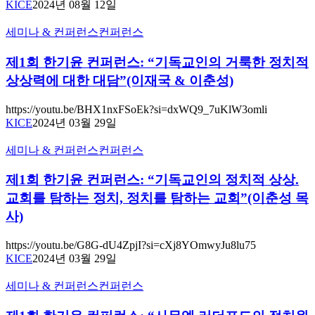
KICE
2024년 08월 12일
공
교
지
회
제
세미나 & 컨퍼런스
컨퍼런스
능
의
1
이
풍
회
제1회 한기윤 컨퍼런스: “기독교인의 거룩한 정치적
만
경”:
한
상상력에 대한 대담”(이재국 & 이춘성)
들
한
기
교
기
윤
https://youtu.be/BHX1nxFSoEk?si=dxWQ9_7uKlW3omli
회
윤
컨
KICE
2024년 03월 29일
의
컨
퍼
풍
퍼
런
제
세미나 & 컨퍼런스
컨퍼런스
경”
런
스:
1
스
회
“기
제1회 한기윤 컨퍼런스: “기독교인의 정치적 상상.
신
한
독
교회를 탐하는 정치, 정치를 탐하는 교회”(이춘성 목
청
기
교
사)
(8
윤
인
월
컨
의
https://youtu.be/G8G-dU4ZpjI?si=cXj8YOmwyJu8lu75
26
퍼
거
KICE
2024년 03월 29일
일
런
룩
월
스:
한
제
세미나 & 컨퍼런스
컨퍼런스
요
“기
정
1
일)
독
치
회