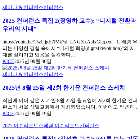
철
각
컨
2025
세미나 & 컨퍼런스
컨퍼런스
교
한
퍼
컨
수
다”
런
퍼
2025 컨퍼런스 특집 2(장영하 교수): “디지털 전환과
(감
|
스
런
리
우리의 시대”
제
성
스
교
5
료
특
신
회
https://youtu.be/15zUjgE7lMk?si=LNGXxAalxGjtqxxu 1. 배경 우
집
학
한
리는 다양한 경험 속에서 “디지털 혁명(digital revolution)”의 시
2(장
대
기
대를 살아가고 있음을 실감한다.…
영
학
윤
KICE
2025년 09월 30일
하
교
목
교
기
2025
요
세미나 & 컨퍼런스
컨퍼런스
수):
독
년
세
“디
8
교
미
2025년 8월 25일 제2회 한기윤 컨퍼런스 스케치
지
월
심
나
털
25
리
은
작년에 이어 같은 시기인 8월 25일 월요일에 제2회 한기윤 컨퍼
일
전
상
혜
런스가 서울 삼일교회에서 개최되었습니다. 이번에도 작년과
제
환
담
롭
KICE
2025년 09월 19일
2
과
학,
게
회
우
한
2025
2025 이슈리포트
스페셜 이슈리포트
컨퍼런스
마
한
리
컨
국
쳐
기
의
퍼
영
2025 컨퍼런스 특집1 (강성호 교수): “AI를 보는 기독
|