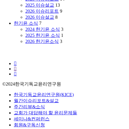
는
주
2025 이슈설교
13
교
주
2026 이슈리포트
9
회”(이
의”(이
2026 이슈설교
8
춘
재
한기윤 소식
7
성
국
2024 한기윤 소식
3
목
박
2025 한기윤 소식
1
사)
사)
2026 한기윤소식
3
facebook
youtube
instagram
©2024한국기독교윤리연구원
Close
한국기독교윤리연구원(KICE)
Menu
월간이슈리포트&설교
주간리뷰&소식
교회가 대답해야 할 윤리문제들
세미나&컨퍼런스
회원&구독신청