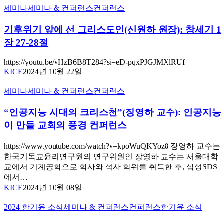
기
세미나
세미나 & 컨퍼런스
컨퍼런스
후
기후위기 앞에 선 그리스도인(신원하 원장): 창세기 1
위
기
장 27-28절
앞
에
https://youtu.be/vHzB6B8T284?si=eD-pqxPJGJMXlRUf
선
KICE
2024년 10월 22일
그
“인
리
세미나
세미나 & 컨퍼런스
컨퍼런스
공
스
“인공지능 시대의 크리스천”(장영하 교수): 인공지능
지
도
능
인
이 만들 교회의 풍경 컨퍼런스
시
(신
대
원
https://www.youtube.com/watch?v=kpoWuQKYoz8 장영하 교수는
의
하
한국기독교윤리연구원의 연구위원인 장영하 교수는 서울대학
크
원
교에서 기계공학으로 학사와 석사 학위를 취득한 후, 삼성SDS
리
장):
에서…
스
창
KICE
2024년 10월 08일
천”(장
세
영
기
한
2024 한기윤 소식
세미나 & 컨퍼런스
컨퍼런스
한기윤 소식
1
하
기