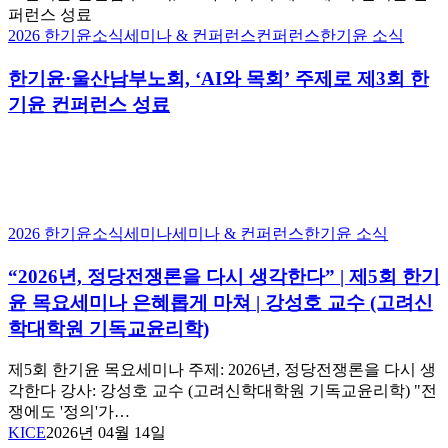
2026
기
봄
년
윤
2026 한기윤소식
세미나 & 컨퍼런스
컨퍼런스
한기윤 소식
의
8
·
윤
월
울
한기윤·울산남부노회, ‘AI와 목회’ 주제로 제3회 한
24
리”
산
일
|
기윤 컨퍼런스 성료
남
제
(월)
부
6
오
노
회
후
회,
한
2
‘AI
기
시
와
-5
윤
“2026
2026 한기윤소식
세미나
세미나 & 컨퍼런스
한기윤 소식
목
시
목
년,
회’
요
정
“2026년, 정당전쟁론을 다시 생각한다” | 제5회 한기
주
세
당
윤 목요세미나 은혜롭게 마쳐 | 강성호 교수 (고려신
제
미
전
로
학대학원 기독교윤리학)
나
쟁
제
성
론
3
제5회 한기윤 목요세미나 주제: 2026년, 정당전쟁론을 다시 생
료
을
회
|
각한다 강사: 강성호 교수 (고려신학대학원 기독교윤리학) "전
다
한
김
쟁에도 '정의'가…
시
기
기
KICE
2026년 04월 14일
생
윤