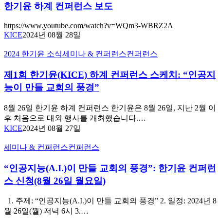
장
교
한기윤 하계 컨퍼런스 보도
윤
27-
수):
하
28
인
계
https://www.youtube.com/watch?v=WQm3-WBRZ2A
절
공
KICE
2024년 08월 28일
컨
지
퍼
제
2024 한기윤 소식
세미나 & 컨퍼런스
컨퍼런스
능
런
1
이
스
회
제1회 한기윤(KICE) 하계 컨퍼런스 스케치: “인공지
만
보
한
들
능이 만들 교회의 풍경”
도
기
교
윤
회
8월 26일 한기윤 하계 컨퍼런스 한기윤은 8월 26일, 지난 2월 이
(KICE)
의
후 처음으로 대외 행사를 개최했습니다.…
하
풍
KICE
2024년 08월 27일
계
경
컨
“인
컨
세미나 & 컨퍼런스
컨퍼런스
퍼
공
퍼
런
“인공지능(A.I.)이 만들 교회의 풍경”: 한기윤 컨퍼런
지
런
스
능
스
스 신청(8월 26일 월요일)
스
(A.I.)
케
이
1. 주제: “인공지능(A.I.)이 만들 교회의 풍경” 2. 일정: 2024년 8
치:
만
월 26일(월) 저녁 6시 3.…
“인
들