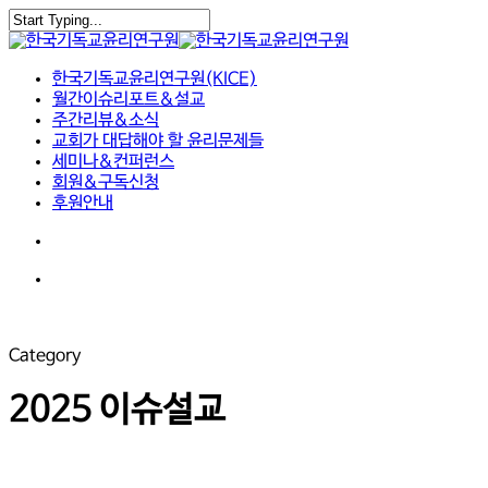
Skip
to
Close
main
Search
search
Menu
content
한국기독교윤리연구원(KICE)
월간이슈리포트&설교
주간리뷰&소식
교회가 대답해야 할 윤리문제들
세미나&컨퍼런스
회원&구독신청
후원안내
search
Menu
Category
2025 이슈설교