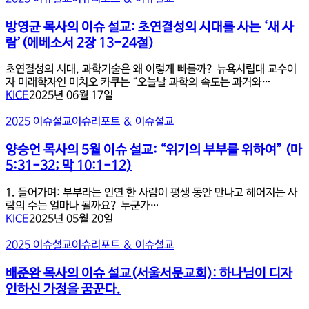
냄
‘리
창
영
을
더
9:16)
균
방영균 목사의 이슈 설교: 초연결성의 시대를 사는 ‘새 사
받
의
목
은
람’(에베소서 2장 13-24절)
중
사
교
심’-
의
회
초연결성의 시대, 과학기술은 왜 이렇게 빠를까? 뉴욕시립대 교수이
성
이
:
자 미래학자인 미치오 카쿠는 “오늘날 과학의 속도는 과거와…
경
슈
요
KICE
2025년 06월 17일
적
설
한
리
교:
복
양
2025 이슈설교
이슈리포트 & 이슈설교
더
초
음
승
십
연
17:18-
언
양승언 목사의 5월 이슈 설교: “위기의 부부를 위하여” (마
의
결
21,
목
핵
5:31-32; 막 10:1-12)
성
20:21-
사
심
의
23
의
(사
1. 들어가며: 부부라는 인연 한 사람이 평생 동안 만나고 헤어지는 사
시
5
무
람의 수는 얼마나 될까요? 누군가…
대
월
엘
KICE
2025년 05월 20일
를
이
상
사
슈
16:1-
배
2025 이슈설교
이슈리포트 & 이슈설교
는
설
13)
준
‘새
교:
완
배준완 목사의 이슈 설교(서울서문교회): 하나님이 디자
사
“위
목
람’(에
인하신 가정을 꿈꾼다.
기
사
베
의