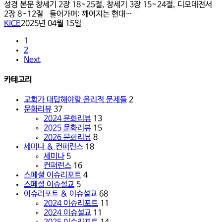
의
소
성경 본문 창세기 2장 18~25절, 창세기 3장 15~24절, 디모데전서
부
이
서
2장 8~12절 들어가며: 깨어지는 현대…
부
슈
2
KICE
2025년 04월 15일
를
설
장
위
교
13-
1
하
(서
24
2
여”
울
절)
Next
(마
서
5:31-
문
카테고리
32;
교
막
회):
교회가 대답해야할 윤리적 문제들
2
10:1-
하
문화리뷰
37
12)
나
2024 문화리뷰
13
님
2025 문화리뷰
15
이
2026 문화리뷰
8
디
세미나 & 컨퍼런스
18
자
세미나
5
인
컨퍼런스
16
하
스페셜 이슈리포트
4
신
스페셜 이슈설교
5
가
이슈리포트 & 이슈설교
68
정
2024 이슈리포트
11
을
2024 이슈설교
11
꿈