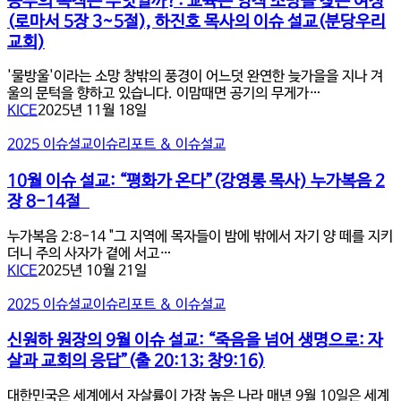
공부의 목적은 무엇일까?: 교육은 영적 소망을 찾는 여정
16~18
나
목
절)
(로마서 5장 3~5절), 하진호 목사의 이슈 설교(분당우리
를
적
교회)
사
은
로
무
잡
'물방울'이라는 소망 창밖의 풍경이 어느덧 완연한 늦가을을 지나 겨
엇
고
울의 문턱을 향하고 있습니다. 이맘때면 공기의 무게가…
일
있
KICE
2025년 11월 18일
까?:
는
교
10
것
2025 이슈설교
이슈리포트 & 이슈설교
육
월
들
은
이
(로
10월 이슈 설교: “평화가 온다”(강영롱 목사) 누가복음 2
영
슈
마
장 8-14절
적
설
서
소
교:
7
망
누가복음 2:8-14 "그 지역에 목자들이 밤에 밖에서 자기 양 떼를 지키
“평
장
을
더니 주의 사자가 곁에 서고…
화
17-
찾
KICE
2025년 10월 21일
가
8
는
온
장
신
여
2025 이슈설교
이슈리포트 & 이슈설교
다”(강
2
원
정
영
절)
하
(로
신원하 원장의 9월 이슈 설교: “죽음을 넘어 생명으로: 자
롱
원
마
살과 교회의 응답”(출 20:13; 창9:16)
목
장
서
사)
의
5
대한민국은 세계에서 자살률이 가장 높은 나라 매년 9월 10일은 세계
누