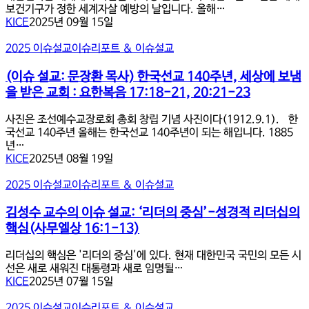
9
장
보건기구가 정한 세계자살 예방의 날입니다. 올해…
가
월
3~5
KICE
2025년 09월 15일
복
이
절),
음
슈
하
(이
2025 이슈설교
이슈리포트 & 이슈설교
2
설
진
슈
장
교:
호
설
(이슈 설교: 문장환 목사) 한국선교 140주년, 세상에 보냄
8-
“죽
목
교:
14
을 받은 교회 : 요한복음 17:18-21, 20:21-23
음
사
문
절
을
의
장
사진은 조선예수교장로회 총회 창립 기념 사진이다(1912.9.1). 한
넘
이
환
국선교 140주년 올해는 한국선교 140주년이 되는 해입니다. 1885
어
슈
목
년…
생
설
사)
KICE
2025년 08월 19일
명
교
한
으
(분
국
김
2025 이슈설교
이슈리포트 & 이슈설교
로:
당
선
성
자
우
교
수
김성수 교수의 이슈 설교: ‘리더의 중심’-성경적 리더십의
살
리
140
교
과
교
핵심(사무엘상 16:1-13)
주
수
교
회)
년,
의
회
리더십의 핵심은 '리더의 중심'에 있다. 현재 대한민국 국민의 모든 시
세
이
의
선은 새로 새워진 대통령과 새로 임명될…
상
슈
응
KICE
2025년 07월 15일
에
설
답”(출
보
교:
20:13;
방
2025 이슈설교
이슈리포트 & 이슈설교