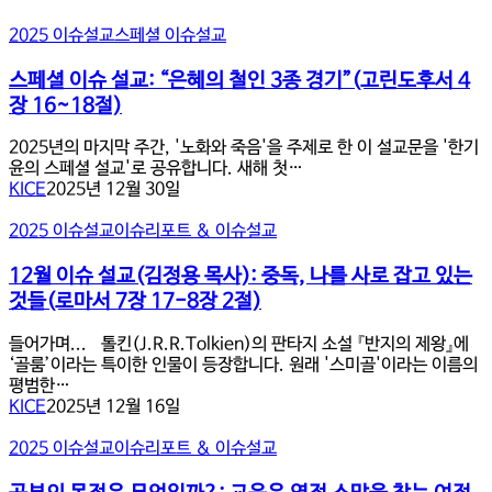
스
2025 이슈설교
스페셜 이슈설교
페
셜
스페셜 이슈 설교: “은혜의 철인 3종 경기”(고린도후서 4
이
장 16~18절)
슈
설
2025년의 마지막 주간, '노화와 죽음'을 주제로 한 이 설교문을 '한기
교:
윤의 스페셜 설교'로 공유합니다. 새해 첫…
“은
KICE
2025년 12월 30일
혜
의
12
2025 이슈설교
이슈리포트 & 이슈설교
철
월
인
이
12월 이슈 설교(김정용 목사): 중독, 나를 사로 잡고 있는
3
슈
것들(로마서 7장 17-8장 2절)
종
설
경
교
들어가며... 톨킨(J.R.R.Tolkien)의 판타지 소설 『반지의 제왕』에
기”(고
(김
‘골룸’이라는 특이한 인물이 등장합니다. 원래 '스미골'이라는 이름의
린
정
평범한…
도
용
KICE
2025년 12월 16일
후
목
서
사):
공
2025 이슈설교
이슈리포트 & 이슈설교
4
중
부
장
독,
의