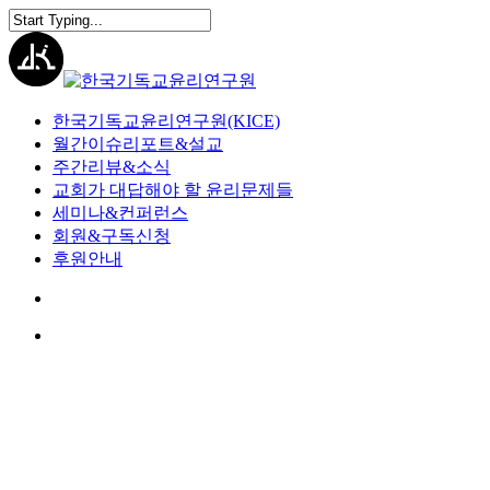
Skip
to
Close
main
Search
content
search
Menu
한국기독교윤리연구원(KICE)
월간이슈리포트&설교
주간리뷰&소식
교회가 대답해야 할 윤리문제들
세미나&컨퍼런스
회원&구독신청
후원안내
search
Menu
세미나 & 컨퍼런스
컨퍼런스
제1회 한기윤 컨퍼런스: “기독
교인의 정치적 상상. 교회를 탐