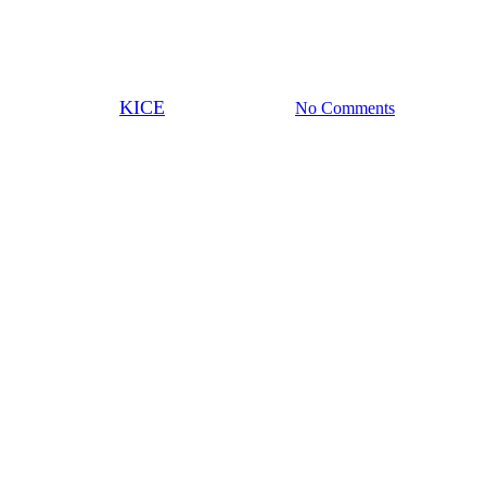
하는 정치, 정치를 탐하는 교
회”(이춘성 목사)
By
KICE
2024년 03월 29일
No Comments