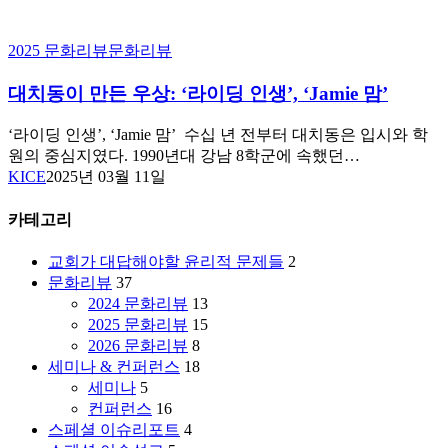
대
2025 문화리뷰
문화리뷰
치
대치동이 만든 우상: ‘라이딩 인생’, ‘Jamie 맘’
동
이
만
‘라이딩 인생’, ‘Jamie 맘’ 수십 년 전부터 대치동은 입시와 학
든
원의 중심지였다. 1990년대 강남 8학군에 속했던…
우
KICE
2025년 03월 11일
상:
‘라
카테고리
이
딩
교회가 대답해야할 윤리적 문제들
2
인
문화리뷰
37
생’,
2024 문화리뷰
13
‘Jamie
2025 문화리뷰
15
맘’
2026 문화리뷰
8
세미나 & 컨퍼런스
18
세미나
5
컨퍼런스
16
스페셜 이슈리포트
4