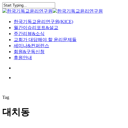
Skip
to
Close
main
Search
content
search
Menu
한국기독교윤리연구원(KICE)
월간이슈리포트&설교
주간리뷰&소식
교회가 대답해야 할 윤리문제들
세미나&컨퍼런스
회원&구독신청
후원안내
search
Menu
Tag
대치동