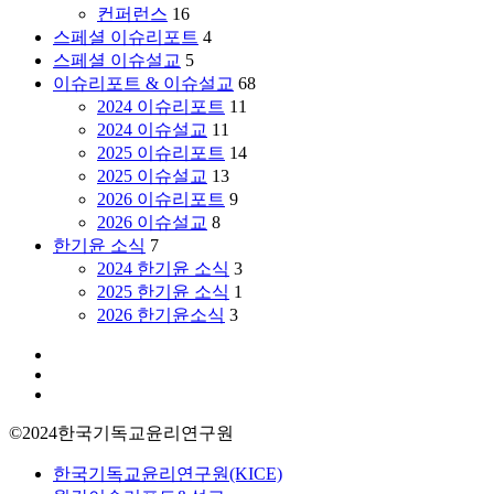
컨퍼런스
16
명
스페셜 이슈리포트
4
으
스페셜 이슈설교
5
로
이슈리포트 & 이슈설교
68
|
2024 이슈리포트
11
이
2024 이슈설교
11
춘
2025 이슈리포트
14
성
2025 이슈설교
13
박
2026 이슈리포트
9
사
2026 이슈설교
8
(한
한기윤 소식
7
국
2024 한기윤 소식
3
기
2025 한기윤 소식
1
독
2026 한기윤소식
3
교
윤
facebook
리
youtube
연
instagram
구
©2024한국기독교윤리연구원
원
선
Close
한국기독교윤리연구원(KICE)
임
Menu