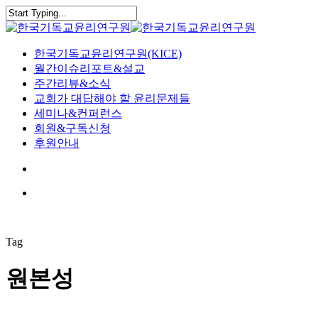
Skip
to
Close
main
Search
content
search
Menu
한국기독교윤리연구원(KICE)
월간이슈리포트&설교
주간리뷰&소식
교회가 대답해야 할 윤리문제들
세미나&컨퍼런스
회원&구독신청
후원안내
search
Menu
Tag
원본성