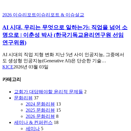
AI
2026 이슈리포트
이슈리포트 & 이슈설교
시
대,
AI 시대, 우리는 무엇으로 일하는가: 직업을 넘어 소
우
명으로 | 이춘성 박사 (한국기독교윤리연구원 선임
리
연구위원)
는
무
AI 시대의 직업 지형 변화 지난 5년 사이 인공지능, 그중에서
엇
도 생성형 인공지능(Generative AI)은 단순한 기술…
으
KICE
2026년 03월 03일
로
일
카테고리
하
는
교회가 대답해야할 윤리적 문제들
2
가:
문화리뷰
37
직
2024 문화리뷰
13
업
2025 문화리뷰
15
을
2026 문화리뷰
8
넘
세미나 & 컨퍼런스
18
어
세미나
5
소