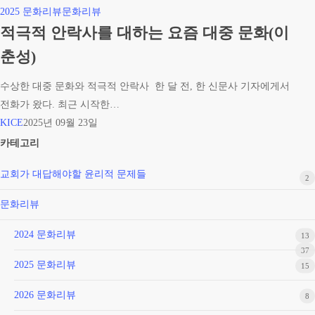
적
2025 문화리뷰
문화리뷰
극
적극적 안락사를 대하는 요즘 대중 문화(이
적
춘성)
안
락
수상한 대중 문화와 적극적 안락사 한 달 전, 한 신문사 기자에게서
사
전화가 왔다. 최근 시작한…
를
KICE
2025년 09월 23일
대
카테고리
하
교회가 대답해야할 윤리적 문제들
는
2
요
문화리뷰
즘
대
2024 문화리뷰
13
중
37
2025 문화리뷰
15
문
화
2026 문화리뷰
8
(이