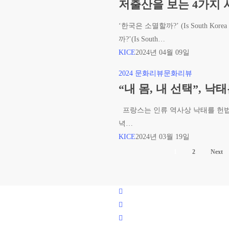
실
닌
출
저출산을 보는 4가지 
뷰)
산’,
한
산
그
‘한국은 소멸할까?’ (Is South Kor
국
을
리
까?’(Is South…
에
보
고
KICE
2024년 04월 09일
서
는
복
도
4
“내
2024 문화리뷰
문화리뷰
음
필
가
몸,
“내 몸, 내 선택”, 낙
(한
요
지
내
기
한
시
프랑스는 인류 역사상 낙태를 헌법
선
윤
가?
선,
녁…
택”,
리
교
KICE
2024년 03월 19일
낙
뷰)
회
1
2
Next
태
는
는
어
권
디
facebook
리
에?
youtube
인
instagram
가?