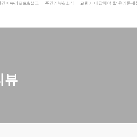
월간이슈리포트&설교
주간리뷰&소식
교회가 대답해야 할 윤리문제
리뷰