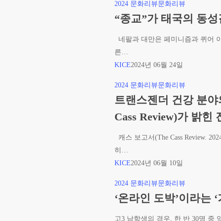
“종
2024 문화리뷰
문화리뷰
보
세
교”가
“종교”가 태국의 동성
는
대
태
기
이
네팔과 대만은 페미니즘과 퀴어 이
국
독
해
른…
의
교
하
KICE
2024년 06월 24일
동
인
기-1)
성
의
트
2024 문화리뷰
문화리뷰
결
시
랜
트랜스젠더 건강 분야의 
혼
선
스
Cass Review)가 밝힌
합
젠
법
더
캐스 보고서(The Cass Review
화
건
히…
를
강
KICE
2024년 06월 10일
결
분
정
‘온
2024 문화리뷰
문화리뷰
야
했
라
‘온라인 도박’이라는 
의
다.
인
최
고3 남학생의 경우, 한 반 30명 