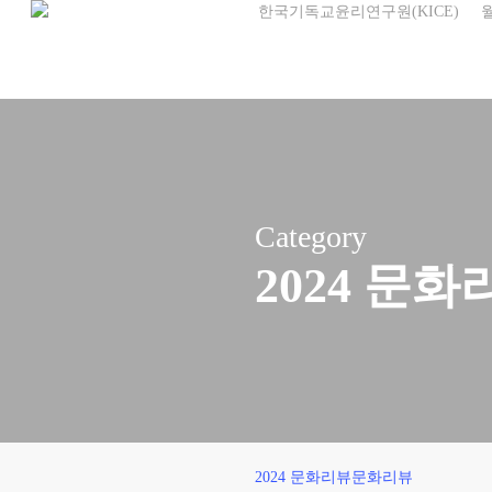
한국기독교윤리연구원(KICE)
Skip
to
main
content
Category
2024 문화
생
2024 문화리뷰
문화리뷰