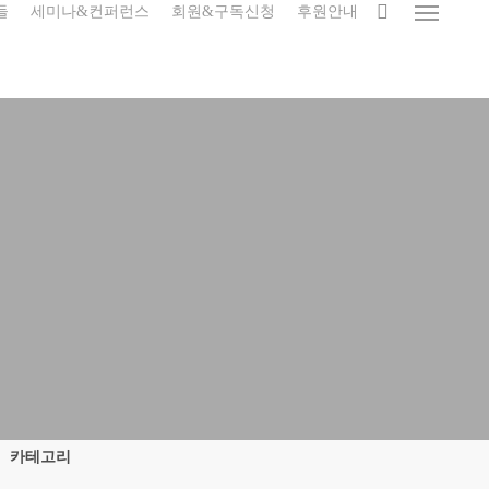
search
들
세미나&컨퍼런스
회원&구독신청
후원안내
Menu
카테고리