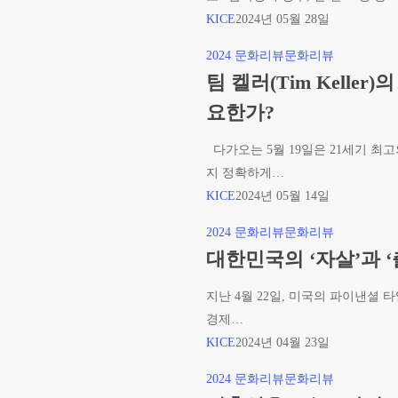
(한
도
대
KICE
2024년 05월 28일
기
박’이
규
윤
라
모
팀
2024 문화리뷰
문화리뷰
리
는
의
켈
팀 켈러(Tim Kelle
뷰)
‘가
연
러
요한가?
짜
구,
(Tim
복
‘캐
Keller)
다가오는 5월 19일은 21세기 최
음’에
스
의
지 정확하게…
빠
보
기
KICE
2024년 05월 14일
진
고
독
청
대
2024 문화리뷰
문화리뷰
서’(The
교
소
한
대한민국의 ‘자살’과 ‘
Cass
변
년
민
Review)
증,
지난 4월 22일, 미국의 파이낸셜 
들
국
가
뉴
경제…
(한
의
밝
욕
KICE
2024년 04월 23일
기
‘자
힌
이
윤
살’과
진
아
저
2024 문화리뷰
문화리뷰
리
‘출