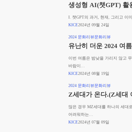
성
생성형 AI(챗GPT) 
형
I. 챗GPT의 과거, 현재, 그리고 
AI(챗
KICE
2024년 09월 24일
GPT)
활
유
2024 문화리뷰
문화리뷰
용
난
유난히 더운 2024 여
시
히
대
이번 여름은 밤낮을 가리지 않고 무
더
에
바람이…
운
설
KICE
2024년 08월 19일
2024
교
여
Z
2024 문화리뷰
문화리뷰
의
름,
세
Z세대가 온다.(Z세대 
미
기
대
래
후
많은 경우 MZ세대를 하나의 세대로
가
위
어려워하는…
온
기
KICE
2024년 07월 09일
다.
를
(Z