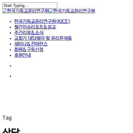
Skip
to
Close
main
Search
search
Menu
content
한국기독교윤리연구원(KICE)
월간이슈리포트&설교
주간리뷰&소식
교회가 대답해야 할 윤리문제들
세미나&컨퍼런스
회원&구독신청
후원안내
search
Menu
Tag