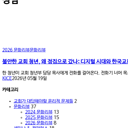
상담
불
2026 문화리뷰
문화리뷰
안
한
불안한 교회 청년, 왜 점집으로 갔나: 디지털 시대와 한국
교
회
한 청년이 교회 청년부 담당 목사에게 전화를 걸어온다. 전화기 너머 
청
KICE
2026년 05월 19일
년,
왜
카테고리
점
집
교회가 대답해야할 윤리적 문제들
2
으
문화리뷰
37
로
2024 문화리뷰
13
갔
2025 문화리뷰
15
나:
2026 문화리뷰
8
디