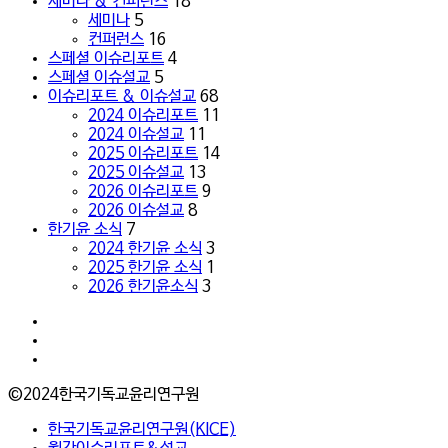
세미나 & 컨퍼런스
18
지
세미나
5
털
컨퍼런스
16
시
스페셜 이슈리포트
4
대
스페셜 이슈설교
5
와
이슈리포트 & 이슈설교
68
한
2024 이슈리포트
11
국
2024 이슈설교
11
교
2025 이슈리포트
14
회
2025 이슈설교
13
의
2026 이슈리포트
9
무
2026 이슈설교
8
속
한기윤 소식
7
화
2024 한기윤 소식
3
현
2025 한기윤 소식
1
상
2026 한기윤소식
3
|
이
facebook
춘
youtube
성
instagram
박
사
©2024한국기독교윤리연구원
(한
Close
한국기독교윤리연구원(KICE)
국