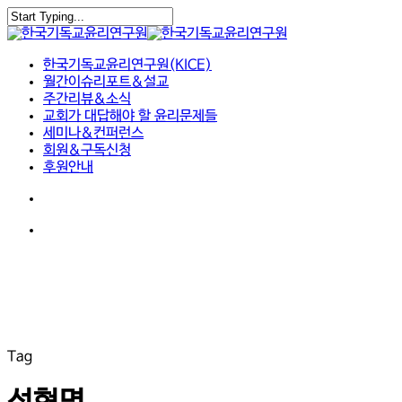
Skip
to
Close
main
Search
search
Menu
content
한국기독교윤리연구원(KICE)
월간이슈리포트&설교
주간리뷰&소식
교회가 대답해야 할 윤리문제들
세미나&컨퍼런스
회원&구독신청
후원안내
search
Menu
Tag