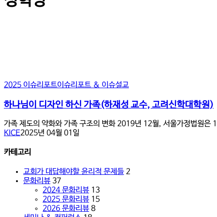
성혁명
하
2025 이슈리포트
이슈리포트 & 이슈설교
나
님
하나님이 디자인 하신 가족(하재성 교수, 고려신학대학원)
이
디
가족 제도의 약화와 가족 구조의 변화 2019년 12월, 서울가정법원은 
자
KICE
2025년 04월 01일
인
하
카테고리
신
가
교회가 대답해야할 윤리적 문제들
2
족
문화리뷰
37
(하
2024 문화리뷰
13
재
2025 문화리뷰
15
성
2026 문화리뷰
8
교