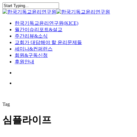
Skip
to
Close
main
Search
content
search
Menu
한국기독교윤리연구원(KICE)
월간이슈리포트&설교
주간리뷰&소식
교회가 대답해야 할 윤리문제들
세미나&컨퍼런스
회원&구독신청
후원안내
search
Menu
Tag
심플라이프