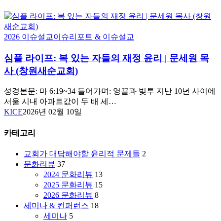
심
2026 이슈설교
이슈리포트 & 이슈설교
플
심플 라이프: 복 있는 자들의 재정 윤리 | 문세원 목
라
이
사 (창원새순교회)
프:
복
성경본문: 마 6:19~34 들어가며: 영끌과 빚투 지난 10년 사이에
있
서울 시내 아파트값이 두 배 세…
는
KICE
2026년 02월 10일
자
들
카테고리
의
재
교회가 대답해야할 윤리적 문제들
2
정
문화리뷰
37
윤
2024 문화리뷰
13
리
2025 문화리뷰
15
|
2026 문화리뷰
8
문
세미나 & 컨퍼런스
18
세
세미나
5