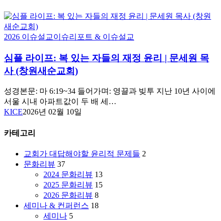
심
2026 이슈설교
이슈리포트 & 이슈설교
플
심플 라이프: 복 있는 자들의 재정 윤리 | 문세원 목
라
이
사 (창원새순교회)
프:
복
성경본문: 마 6:19~34 들어가며: 영끌과 빚투 지난 10년 사이에
있
서울 시내 아파트값이 두 배 세…
는
KICE
2026년 02월 10일
자
들
카테고리
의
재
교회가 대답해야할 윤리적 문제들
2
정
문화리뷰
37
윤
2024 문화리뷰
13
리
2025 문화리뷰
15
|
2026 문화리뷰
8
문
세미나 & 컨퍼런스
18
세
세미나
5