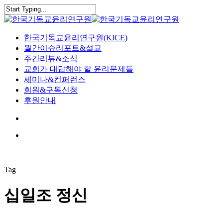
Skip
to
Close
main
Search
content
search
Menu
한국기독교윤리연구원(KICE)
월간이슈리포트&설교
주간리뷰&소식
교회가 대답해야 할 윤리문제들
세미나&컨퍼런스
회원&구독신청
후원안내
search
Menu
Tag
십일조 정신