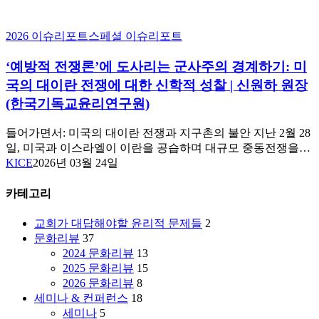
‘예
2026 이슈리포트
스페셜 이슈리포트
방
‘예방적 전쟁론’에 도사리는 군사주의 경계하기: 미
적
전
국의 대이란 전쟁에 대한 신학적 성찰 | 신원하 원장
쟁
(한국기독교윤리연구원)
론’에
도
들어가면서: 미국의 대이란 전쟁과 지구촌의 불안 지난 2월 28
사
일, 미국과 이스라엘이 이란을 공습하며 대규모 중동전쟁을…
리
KICE
2026년 03월 24일
는
군
카테고리
사
주
교회가 대답해야할 윤리적 문제들
2
의
문화리뷰
37
경
2024 문화리뷰
13
계
2025 문화리뷰
15
하
2026 문화리뷰
8
기:
세미나 & 컨퍼런스
18
미
세미나
5