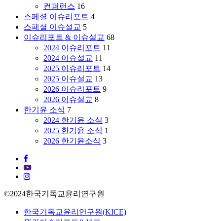
국
컨퍼런스
16
의
스페셜 이슈리포트
4
대
스페셜 이슈설교
5
이
이슈리포트 & 이슈설교
68
란
2024 이슈리포트
11
전
2024 이슈설교
11
쟁
2025 이슈리포트
14
에
2025 이슈설교
13
대
2026 이슈리포트
9
한
2026 이슈설교
8
신
한기윤 소식
7
학
2024 한기윤 소식
3
적
2025 한기윤 소식
1
성
2026 한기윤소식
3
찰
|
facebook
신
youtube
원
instagram
하
©2024한국기독교윤리연구원
원
장
Close
한국기독교윤리연구원(KICE)
(한
Menu