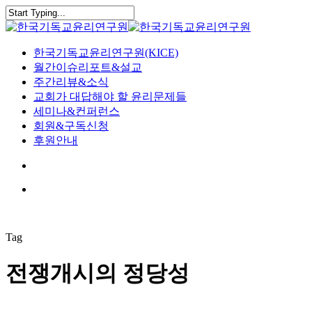
Skip
to
Close
main
Search
content
search
Menu
한국기독교윤리연구원(KICE)
월간이슈리포트&설교
주간리뷰&소식
교회가 대답해야 할 윤리문제들
세미나&컨퍼런스
회원&구독신청
후원안내
search
Menu
Tag
전쟁개시의 정당성