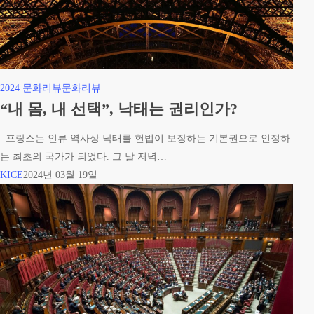
인
류
|
배
준
“내
2024 문화리뷰
문화리뷰
완
몸,
“내 몸, 내 선택”, 낙태는 권리인가?
목
내
사
프랑스는 인류 역사상 낙태를 헌법이 보장하는 기본권으로 인정하
선
(서
는 최초의 국가가 되었다. 그 날 저녁…
택”,
울
KICE
2024년 03월 19일
낙
서
태
문
는
교
권
회)
리
인
가?