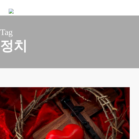
Skip
to
main
content
Tag
정치