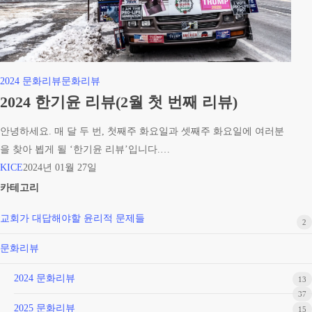
와
교
회”
2024
2024 문화리뷰
문화리뷰
한
2024 한기윤 리뷰(2월 첫 번째 리뷰)
기
안녕하세요. 매 달 두 번, 첫째주 화요일과 셋째주 화요일에 여러분
윤
을 찾아 뵙게 될 ‘한기윤 리뷰’입니다.…
리
KICE
2024년 01월 27일
뷰
카테고리
(2
월
교회가 대답해야할 윤리적 문제들
2
첫
번
문화리뷰
째
2024 문화리뷰
리
13
37
뷰)
2025 문화리뷰
15