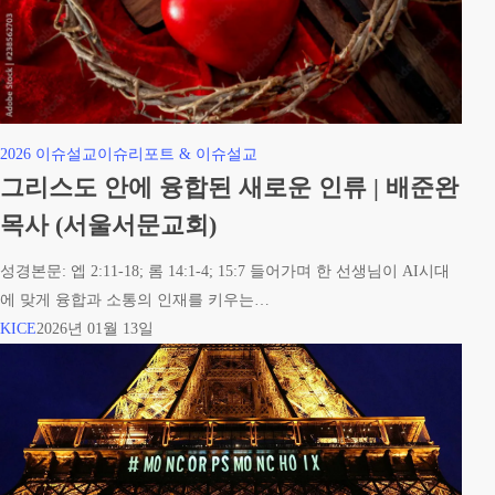
그
2026 이슈설교
이슈리포트 & 이슈설교
리
그리스도 안에 융합된 새로운 인류 | 배준완
스
목사 (서울서문교회)
도
안
성경본문: 엡 2:11-18; 롬 14:1-4; 15:7 들어가며 한 선생님이 AI시대
에
에 맞게 융합과 소통의 인재를 키우는…
융
KICE
2026년 01월 13일
합
된
새
로
운