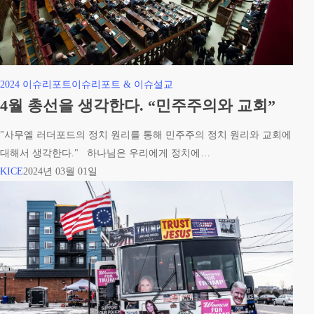
4
2024 이슈리포트
이슈리포트 & 이슈설교
월
4월 총선을 생각한다. “민주주의와 교회”
총
"사무엘 러더포드의 정치 원리를 통해 민주주의 정치 원리와 교회에
선
대해서 생각한다." 하나님은 우리에게 정치에…
을
KICE
2024년 03월 01일
생
각
한
다.
“민
주
주
의