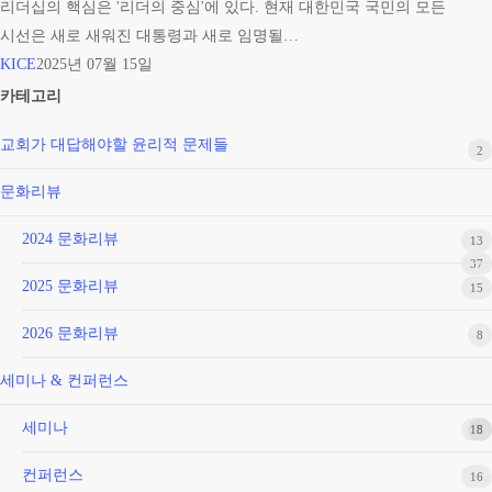
수
리더십의 핵심은 '리더의 중심'에 있다. 현재 대한민국 국민의 모든
의
시선은 새로 새워진 대통령과 새로 임명될…
이
KICE
2025년 07월 15일
슈
카테고리
설
교회가 대답해야할 윤리적 문제들
교:
2
‘리
문화리뷰
더
의
2024 문화리뷰
13
중
37
2025 문화리뷰
15
심’-
성
2026 문화리뷰
8
경
적
세미나 & 컨퍼런스
리
세미나
18
5
더
십
컨퍼런스
16
의