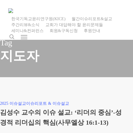
Skip
to
main
한국기독교윤리연구원(KICE)
월간이슈리포트&설교
주간리뷰&소식
교회가 대답해야 할 윤리문제들
content
세미나&컨퍼런스
회원&구독신청
후원안내
search
Menu
Tag
지도자
김
2025 이슈설교
이슈리포트 & 이슈설교
성
김성수 교수의 이슈 설교: ‘리더의 중심’-성
수
경적 리더십의 핵심(사무엘상 16:1-13)
교