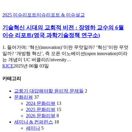
기
2025 이슈리포트
이슈리포트 & 이슈설교
술
기술혁신 시대의 교회적 비전 : 장영하 교수의 6월
혁
신
이슈 리포트(영국 과학기술정책 연구소)
시
대
1. 들어가며: ‘혁신(innovation)’이란 무엇일까? ‘혁신’이란 무엇
의
일까? ‘개방형 혁신’, 즉 오픈 이노베이션(open innovation)이라
교
는 개념이 UC 버클리(University…
회
KICE
2025년 06월 03일
적
비
카테고리
전
:
교회가 대답해야할 윤리적 문제들
2
장
문화리뷰
37
영
2024 문화리뷰
13
하
2025 문화리뷰
15
교
2026 문화리뷰
8
수
세미나 & 컨퍼런스
18
의
세미나
5
6