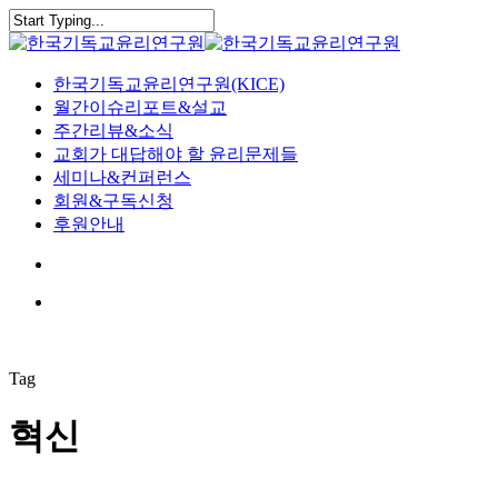
Skip
to
Close
main
Search
content
search
Menu
한국기독교윤리연구원(KICE)
월간이슈리포트&설교
주간리뷰&소식
교회가 대답해야 할 윤리문제들
세미나&컨퍼런스
회원&구독신청
후원안내
search
Menu
Tag
혁신