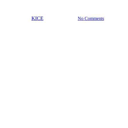
춘성)
By
KICE
2025년 10월 14일
No Comments