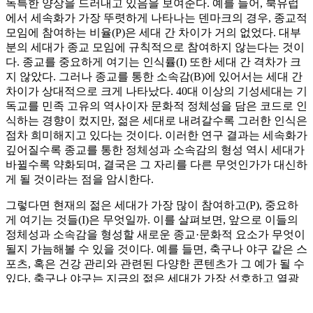
독특한 양상을 드러내고 있음을 보여준다. 예를 들어, 북유럽
에서 세속화가 가장 뚜렷하게 나타나는 덴마크의 경우, 종교적
모임에 참여하는 비율(P)은 세대 간 차이가 거의 없었다. 대부
분의 세대가 종교 모임에 규칙적으로 참여하지 않는다는 것이
다. 종교를 중요하게 여기는 인식률(I) 또한 세대 간 격차가 크
지 않았다. 그러나 종교를 통한 소속감(B)에 있어서는 세대 간
차이가 상대적으로 크게 나타났다. 40대 이상의 기성세대는 기
독교를 민족 고유의 역사이자 문화적 정체성을 담은 코드로 인
식하는 경향이 컸지만, 젊은 세대로 내려갈수록 그러한 인식은
점차 희미해지고 있다는 것이다. 이러한 연구 결과는 세속화가
깊어질수록 종교를 통한 정체성과 소속감의 형성 역시 세대가
바뀔수록 약화되며, 결국은 그 자리를 다른 무엇인가가 대신하
게 될 것이라는 점을 암시한다.
그렇다면 현재의 젊은 세대가 가장 많이 참여하고(P), 중요하
게 여기는 것들(I)은 무엇일까. 이를 살펴보면, 앞으로 이들의
정체성과 소속감을 형성할 새로운 종교·문화적 요소가 무엇이
될지 가늠해볼 수 있을 것이다. 예를 들면, 축구나 야구 같은 스
포츠, 혹은 건강 관리와 관련된 다양한 콘텐츠가 그 예가 될 수
있다. 축구나 야구는 지금의 젊은 세대가 가장 선호하고 열광
하는 대표적인 활동이다. 정기적으로 경기를 관람하는 이들이
꾸준히 늘고 있으며, 이를 일종의 의식처럼 행하는 사람들도