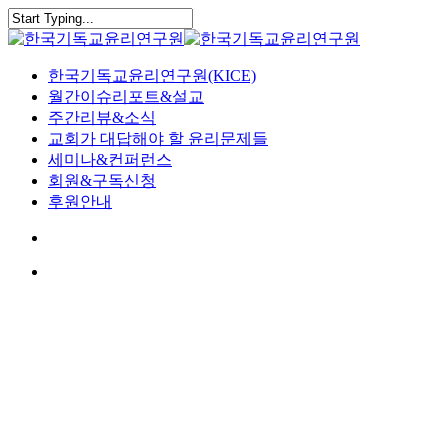
Skip
to
Close
main
Search
content
search
Menu
한국기독교윤리연구원(KICE)
월간이슈리포트&설교
주간리뷰&소식
교회가 대답해야 할 윤리문제들
세미나&컨퍼런스
회원&구독신청
후원안내
search
Menu
2025 문화리뷰
문화리뷰
“세속화와 세대 격차에 대한 최
신 연구”: 한국 교회는 다음 세
대를 위한 전략이 있는가?(이