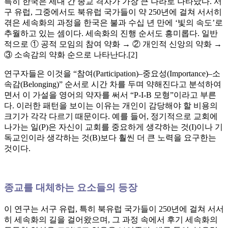
특히 한국은 세대 간 종교 격차가 가장 큰 나라로 나타났다. 서
구 유럽, 그중에서도 북유럽 국가들이 약 250년에 걸쳐 서서히
겪은 세속화의 과정을 한국은 불과 수십 년 만에 ‘빛의 속도’로
추월하고 있는 셈이다. 세속화의 진행 순서도 흥미롭다. 일반
적으로 ① 공적 모임의 참여 약화 → ② 개인적 신앙의 약화 →
③ 소속감의 약화 순으로 나타난다.[2]
연구자들은 이것을 “참여(Participation)–중요성(Importance)–소
속감(Belonging)” 순서로 시간 차를 두며 약해진다고 분석하여
면서 이 가설을 영어의 약자를 써서 “P‑I‑B 모형”이라고 부른
다. 이러한 패턴을 보이는 이유는 개인이 감당해야 할 비용의
크기가 각각 다르기 때문이다. 예를 들어, 정기적으로 교회에
나가는 일(P)은 자신이 교회를 중요하게 생각하는 것(I)이나 기
독교인이라 생각하는 것(B)보다 훨씬 더 큰 노력을 요구한는
것이다.
종교를 대체하는 요소들의 등장
이 연구는 서구 유럽, 특히 북유럽 국가들이 250년에 걸쳐 서서
히 세속화의 길을 걸어왔으며, 그 과정 속에서 후기 세속화의