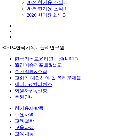
2024 한기윤 소식
3
윤
2025 한기윤 소식
1
리
2026 한기윤소식
3
연
구
facebook
원
youtube
선
instagram
임
©2024한국기독교윤리연구원
연
구
Close
한국기독교윤리연구원(KICE)
위
Menu
월간이슈리포트&설교
원)
주간리뷰&소식
교회가 대답해야 할 윤리문제들
세미나&컨퍼런스
회원&구독신청
후원안내
한기윤사람들
주요사역
교육철학
교육과정
교육내용