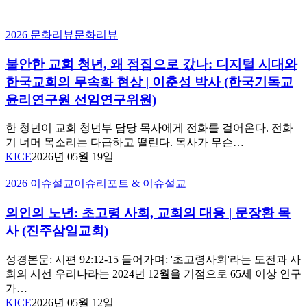
불
2026 문화리뷰
문화리뷰
안
불안한 교회 청년, 왜 점집으로 갔나: 디지털 시대와
한
교
한국교회의 무속화 현상 | 이춘성 박사 (한국기독교
회
윤리연구원 선임연구위원)
청
년,
한 청년이 교회 청년부 담당 목사에게 전화를 걸어온다. 전화
왜
기 너머 목소리는 다급하고 떨린다. 목사가 무슨…
점
KICE
2026년 05월 19일
집
으
의
2026 이슈설교
이슈리포트 & 이슈설교
로
인
갔
의인의 노년: 초고령 사회, 교회의 대응 | 문장환 목
의
나:
노
사 (진주삼일교회)
디
년:
지
초
성경본문: 시편 92:12-15 들어가며: '초고령사회'라는 도전과 사
털
고
회의 시선 우리나라는 2024년 12월을 기점으로 65세 이상 인구
시
령
가…
대
사
KICE
2026년 05월 12일