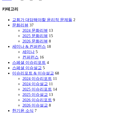
와
회,
한
교
카테고리
국
회
교
의
교회가 대답해야할 윤리적 문제들
2
회
대
문화리뷰
37
의
응
2024 문화리뷰
13
무
|
2025 문화리뷰
15
속
문
2026 문화리뷰
8
화
장
세미나 & 컨퍼런스
18
현
환
세미나
5
상
목
컨퍼런스
16
|
사
스페셜 이슈리포트
4
이
(진
스페셜 이슈설교
5
춘
주
이슈리포트 & 이슈설교
68
성
삼
2024 이슈리포트
11
박
일
2024 이슈설교
11
사
교
2025 이슈리포트
14
(한
회)
2025 이슈설교
13
국
2026 이슈리포트
9
기
2026 이슈설교
8
독
한기윤 소식
7
교