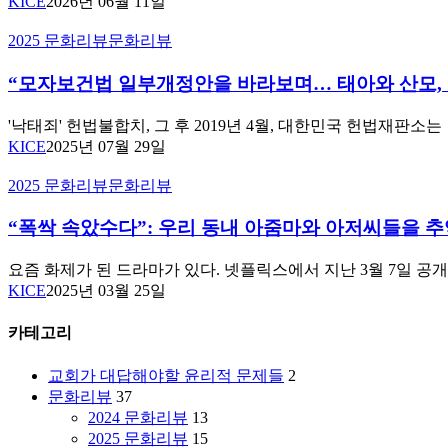
의
KICE
2026년 06월 11일
편
노
“모
2025 문화리뷰
문화리뷰
의
년
자
의
의
“모자보건법 일부개정안을 바라보며… 태아와 산모, 그
보
시
삶
건
대,
과
법
'낙태죄' 헌법불합치, 그 후 2019년 4월, 대한민국 헌법재판소는
환
돌
일
KICE
2025년 07월 29일
대
봄
부
와
의
“폭
2025 문화리뷰
문화리뷰
개
책
윤
싹
정
임
리”
“폭싹 속았수다”: 우리 동내 아줌마와 아저씨들을 추
속
안
|
을
았
제
을
묻
수
6
요즘 화제가 된 드라마가 있다. 넷플릭스에서 지난 3월 7일 공개
바
다
회
다”:
KICE
2025년 03월 25일
라
|
한
우
김
보
기
리
풍
카테고리
며…
윤
동
룡
태
목
내
교
교회가 대답해야할 윤리적 문제들
2
아
요
아
수
문화리뷰
37
와
세
줌
(수
2024 문화리뷰
13
산
미
마
도
2025 문화리뷰
15
모,