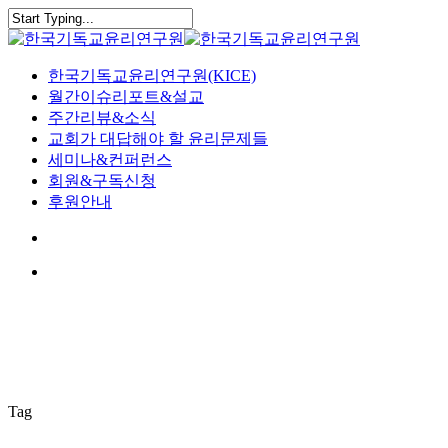
Skip
to
Close
main
Search
content
search
Menu
한국기독교윤리연구원(KICE)
월간이슈리포트&설교
주간리뷰&소식
교회가 대답해야 할 윤리문제들
세미나&컨퍼런스
회원&구독신청
후원안내
search
Menu
Tag