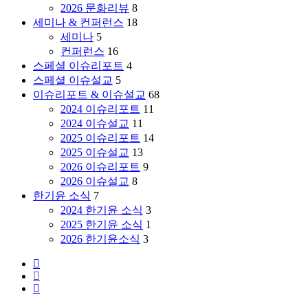
나
와
국
2026 문화리뷰
8
그
성
아
제
세미나 & 컨퍼런스
18
둘
료
저
대
세미나
5
다
|
씨
학
컨퍼런스
16
지
김
들
원
스페셜 이슈리포트
4
켜
기
을
대
스페셜 이슈설교
5
야
철
추
학
이슈리포트 & 이슈설교
68
할
교
억
교
2024 이슈리포트
11
생
수
하
역
2024 이슈설교
11
명
(감
다.
사
2025 이슈리포트
14
입
리
신
2025 이슈설교
13
니
교
학)
2026 이슈리포트
9
다”(이
신
2026 이슈설교
8
춘
학
한기윤 소식
7
성)
대
2024 한기윤 소식
3
학
2025 한기윤 소식
1
교
2026 한기윤소식
3
기
facebook
독
youtube
교
instagram
심
리