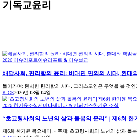
기독교윤리
배
2026 이슈리포트
이슈리포트 & 이슈설교
달
배달사회, 편리함의 윤리: 비대면 편의의 시대, 환대
사
회,
편
들어가며: 완벽한 편리함의 시대, 그리스도인은 무엇을 볼 것인
리
KICE
2026년 08월 04일
함
의
“초
2026 한기윤소식
세미나
세미나 & 컨퍼런스
한기윤 소식
윤
고
리:
“초고령사회의 노년의 삶과 돌봄의 윤리” | 제6회
령
비
사
대
회
제6회 한기윤 목요세미나 주제: 초고령사회의 노년의 삶과 돌
면