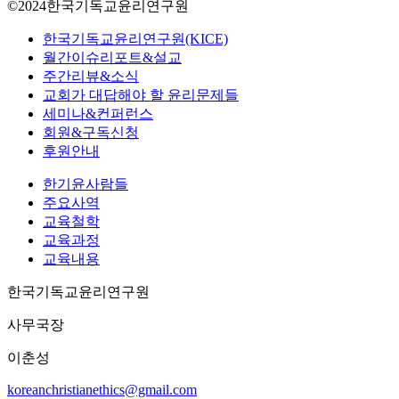
©2024한국기독교윤리연구원
상
담
Close
한국기독교윤리연구원(KICE)
Menu
학,
월간이슈리포트&설교
한
주간리뷰&소식
국
교회가 대답해야 할 윤리문제들
영
세미나&컨퍼런스
성
회원&구독신청
노
후원안내
년
한기윤사람들
학
주요사역
연
교육철학
구
교육과정
소
교육내용
소
장)
한국기독교윤리연구원
사무국장
이춘성
koreanchristianethics@gmail.com