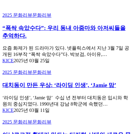
“폭
2025 문화리뷰
문화리뷰
싹
“폭싹 속았수다”: 우리 동내 아줌마와 아저씨들을
속
았
추억하다.
수
다”:
요즘 화제가 된 드라마가 있다. 넷플릭스에서 지난 3월 7일 공
우
개된 16부작 “폭싹 속았수다”다. 박보검, 아이유,…
리
KICE
2025년 03월 25일
동
내
대
2025 문화리뷰
문화리뷰
아
치
줌
대치동이 만든 우상: ‘라이딩 인생’, ‘Jamie 맘’
동
마
이
와
만
‘라이딩 인생’, ‘Jamie 맘’ 수십 년 전부터 대치동은 입시와 학
아
든
원의 중심지였다. 1990년대 강남 8학군에 속했던…
저
우
KICE
2025년 03월 11일
씨
상:
아
들
2025 문화리뷰
문화리뷰
‘라
날
을
이