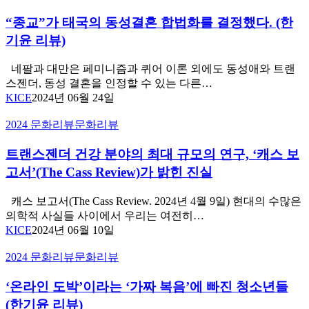
이
인
교”가
해
의
“종교”가 태국의 동성결혼 합법화를 결정했다. (한
태
하
시
국
기윤 리뷰)
기-1)
선
의
동
네팔과 대만은 페미니즘과 퀴어 이론 외에도 동성애와 트랜
성
스젠더, 동성 결혼을 인정할 수 있는 다른…
결
KICE
2024년 06월 24일
혼
합
트
2024 문화리뷰
문화리뷰
법
랜
화
트랜스젠더 건강 분야의 최대 규모의 연구, ‘캐스 보
스
를
젠
고서’(The Cass Review)가 밝힌 진실
결
더
정
건
캐스 보고서(The Cass Review. 2024년 4월 9일) 현대의 수많은
했
강
의학적 사실들 사이에서 우리는 여전히…
다.
분
KICE
2024년 06월 10일
(한
야
기
의
‘온
2024 문화리뷰
문화리뷰
윤
최
라
리
대
‘온라인 도박’이라는 ‘가짜 복음’에 빠진 청소년들
인
뷰)
규
도
(한기윤 리뷰)