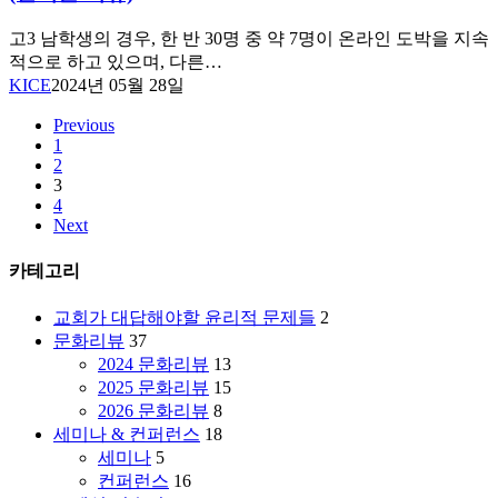
모
박’이
의
라
고3 남학생의 경우, 한 반 30명 중 약 7명이 온라인 도박을 지속
연
는
적으로 하고 있으며, 다른…
구,
‘가
KICE
2024년 05월 28일
‘캐
짜
스
복
Previous
1
보
음’에
2
고
빠
3
서’(The
진
4
Cass
청
Next
Review)
소
가
년
카테고리
밝
들
힌
(한
교회가 대답해야할 윤리적 문제들
2
진
기
문화리뷰
37
실
윤
2024 문화리뷰
13
리
2025 문화리뷰
15
뷰)
2026 문화리뷰
8
세미나 & 컨퍼런스
18
세미나
5
컨퍼런스
16