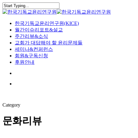
Skip
to
Close
main
Search
content
search
Menu
한국기독교윤리연구원(KICE)
월간이슈리포트&설교
주간리뷰&소식
교회가 대답해야 할 윤리문제들
세미나&컨퍼런스
회원&구독신청
후원안내
search
Menu
Category
문화리뷰