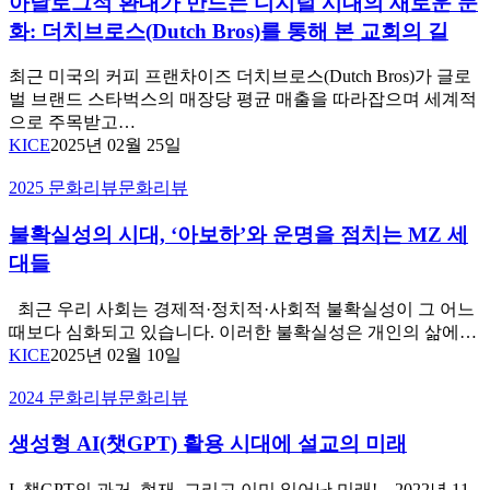
아날로그적 환대가 만드는 디지털 시대의 새로운 문
로
추
딩
그
억
인
화: 더치브로스(Dutch Bros)를 통해 본 교회의 길
적
하
생’,
환
다.
‘Jamie
최근 미국의 커피 프랜차이즈 더치브로스(Dutch Bros)가 글로
맘’
대
벌 브랜드 스타벅스의 매장당 평균 매출을 따라잡으며 세계적
가
으로 주목받고…
만
KICE
2025년 02월 25일
드
는
불
2025 문화리뷰
문화리뷰
디
확
지
불확실성의 시대, ‘아보하’와 운명을 점치는 MZ 세
실
털
성
대들
시
의
대
시
최근 우리 사회는 경제적·정치적·사회적 불확실성이 그 어느
의
대,
때보다 심화되고 있습니다. 이러한 불확실성은 개인의 삶에…
새
‘아
KICE
2025년 02월 10일
로
보
운
하’와
생
2024 문화리뷰
문화리뷰
문
운
성
화:
명
생성형 AI(챗GPT) 활용 시대에 설교의 미래
형
더
을
AI(챗
치
점
GPT)
I. 챗GPT의 과거, 현재, 그리고 이미 일어난 미래! 2022년 11