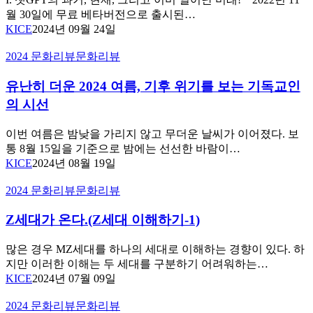
브
활
치
월 30일에 무료 베타버전으로 출시된…
로
용
는
KICE
2024년 09월 24일
스
MZ
시
(Dutch
세
대
유
2024 문화리뷰
문화리뷰
Bros)
대
에
난
를
들
설
유난히 더운 2024 여름, 기후 위기를 보는 기독교인
히
통
교
더
의 시선
해
의
운
본
2024
미
이번 여름은 밤낮을 가리지 않고 무더운 날씨가 이어졌다. 보
교
여
래
통 8월 15일을 기준으로 밤에는 선선한 바람이…
회
름,
KICE
2024년 08월 19일
의
기
길
후
Z
2024 문화리뷰
문화리뷰
위
세
기
대
Z세대가 온다.(Z세대 이해하기-1)
를
가
보
온
많은 경우 MZ세대를 하나의 세대로 이해하는 경향이 있다. 하
는
다.
지만 이러한 이해는 두 세대를 구분하기 어려워하는…
기
(Z
KICE
2024년 07월 09일
세
독
대
교
“종
2024 문화리뷰
문화리뷰